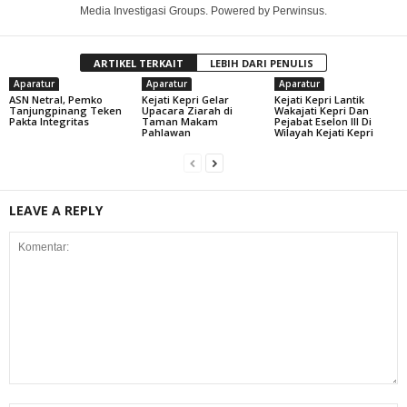
Media Investigasi Groups. Powered by Perwinsus.
ARTIKEL TERKAIT
LEBIH DARI PENULIS
Aparatur
Aparatur
Aparatur
ASN Netral, Pemko
Kejati Kepri Gelar
Kejati Kepri Lantik
Tanjungpinang Teken
Upacara Ziarah di
Wakajati Kepri Dan
Pakta Integritas
Taman Makam
Pejabat Eselon III Di
Pahlawan
Wilayah Kejati Kepri
LEAVE A REPLY