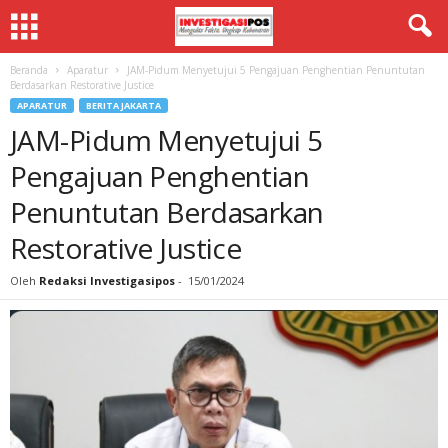
Beranda
Aparatur
JAM-Pidum Menyetujui 5 Pengajuan Penghentian Penuntutan
Berdasarkan Restorative Justice
APARATUR
BERITA JAKARTA
JAM-Pidum Menyetujui 5
Pengajuan Penghentian
Penuntutan Berdasarkan
Restorative Justice
Oleh
Redaksi Investigasipos
-
15/01/2024