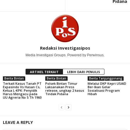
Pidana
Redaksi Investigasipos
Media Investigasi Groups. Powered by Perwinsus.
ARTIKEL TERKAIT
LEBIH DARI PENULIS
Berita Bintan
Berita Bintan
Berita Tanjungpinang
Terkait Kasus Tanah PT
Polsek Bintan Timur
Melalui DKP Kepri USAID
Expasindo Vs Hasan Cs,
Laksanakan Press
Ber-Ikan Gelar
Ketua L-KPK: Penyidik
release, ungkap 2 kasus
Sosialisasi Program
Harus Mengacu pada
Tindak Pidana
Hibah
UU Agreria No 5 Th 1960
LEAVE A REPLY