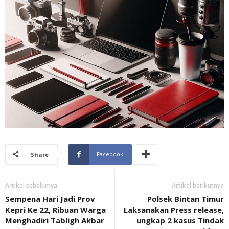
Facebook
Share
Artikel sebelumya
Artikel berikutnya
Sempena Hari Jadi Prov
Polsek Bintan Timur
Kepri Ke 22, Ribuan Warga
Laksanakan Press release,
Menghadiri Tabligh Akbar
ungkap 2 kasus Tindak