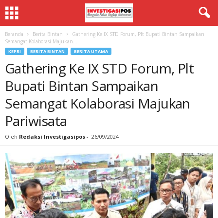
Beranda
Berita Bintan
Gathering Ke IX STD Forum, Plt Bupati Bintan Sampaikan
Semangat Kolaborasi Majukan...
KEPRI
BERITA BINTAN
BERITA UTAMA
Gathering Ke IX STD Forum, Plt
Bupati Bintan Sampaikan
Semangat Kolaborasi Majukan
Pariwisata
Oleh
Redaksi Investigasipos
-
26/09/2024