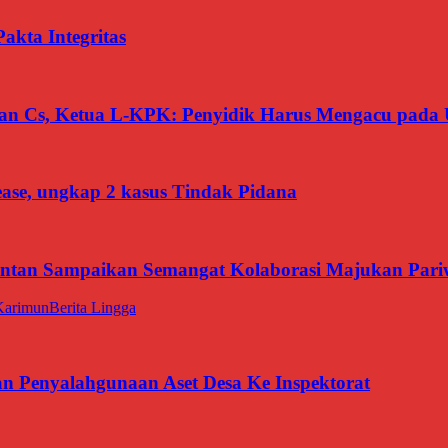
kta Integritas
san Cs, Ketua L-KPK: Penyidik Harus Mengacu pada 
ease, ungkap 2 kasus Tindak Pidana
intan Sampaikan Semangat Kolaborasi Majukan Pari
Karimun
Berita Lingga
Penyalahgunaan Aset Desa Ke Inspektorat