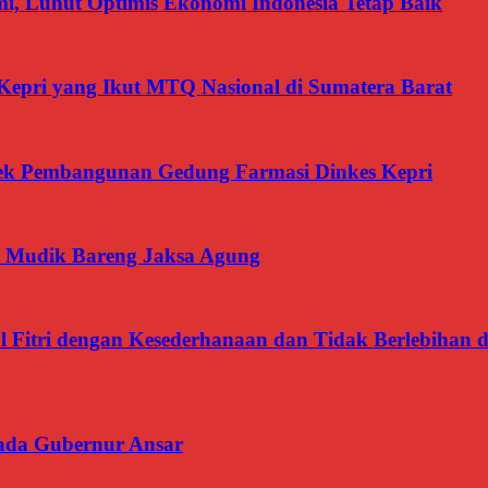
, Luhut Optimis Ekonomi Indonesia Tetap Baik
Kepri yang Ikut MTQ Nasional di Sumatera Barat
oyek Pembangunan Gedung Farmasi Dinkes Kepri
 Mudik Bareng Jaksa Agung
l Fitri dengan Kesederhanaan dan Tidak Berlebiha
ada Gubernur Ansar