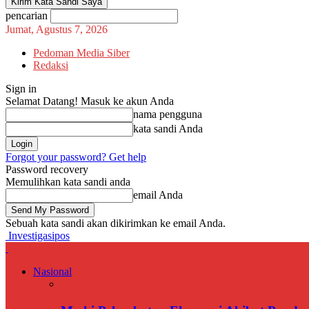
pencarian
Jumat, Agustus 7, 2026
Pedoman Media Siber
Redaksi
Sign in
Selamat Datang! Masuk ke akun Anda
nama pengguna
kata sandi Anda
Forgot your password? Get help
Password recovery
Memulihkan kata sandi anda
email Anda
Sebuah kata sandi akan dikirimkan ke email Anda.
Investigasipos
Nasional