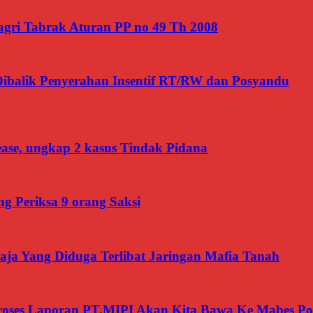
gri Tabrak Aturan PP no 49 Th 2008
Dibalik Penyerahan Insentif RT/RW dan Posyandu
ease, ungkap 2 kasus Tindak Pidana
g Periksa 9 orang Saksi
ja Yang Diduga Terlibat Jaringan Mafia Tanah
roses Laporan PT.MIPI Akan Kita Bawa Ke Mabes Pol