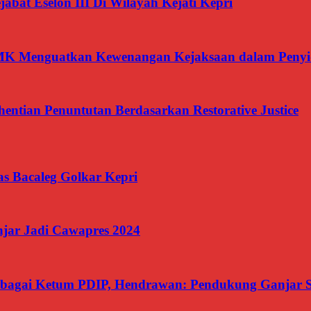
jabat Eselon III Di Wilayah Kejati Kepri
 MK Menguatkan Kewenangan Kejaksaan dalam Penyi
ntian Penuntutan Berdasarkan Restorative Justice
kas Bacaleg Golkar Kepri
jar Jadi Cawapres 2024
Sebagai Ketum PDIP, Hendrawan: Pendukung Ganjar