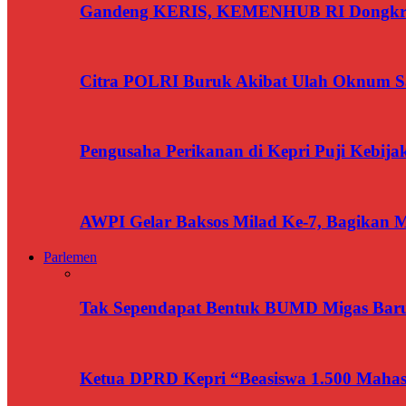
Gandeng KERIS, KEMENHUB RI Dongkrak
Citra POLRI Buruk Akibat Ulah Oknum Sa
Pengusaha Perikanan di Kepri Puji Kebij
AWPI Gelar Baksos Milad Ke-7, Bagikan M
Parlemen
Tak Sependapat Bentuk BUMD Migas Baru
Ketua DPRD Kepri “Beasiswa 1.500 Mahasi