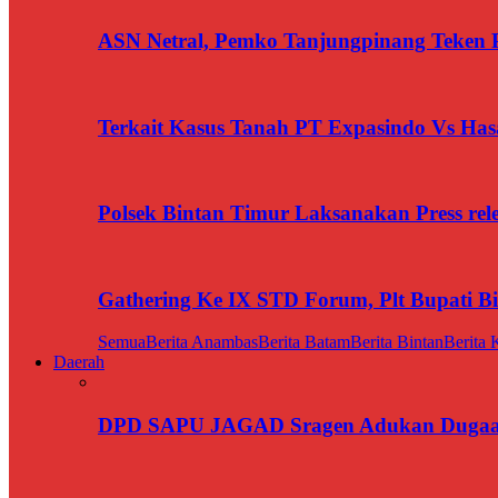
ASN Netral, Pemko Tanjungpinang Teken Pa
Terkait Kasus Tanah PT Expasindo Vs Ha
Polsek Bintan Timur Laksanakan Press rel
Gathering Ke IX STD Forum, Plt Bupati B
Semua
Berita Anambas
Berita Batam
Berita Bintan
Berita 
Daerah
DPD SAPU JAGAD Sragen Adukan Dugaan 