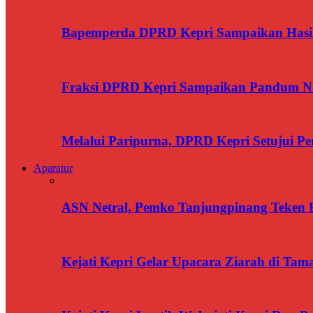
Bapemperda DPRD Kepri Sampaikan Has
Fraksi DPRD Kepri Sampaikan Pandum N
Melalui Paripurna, DPRD Kepri Setujui 
Aparatur
ASN Netral, Pemko Tanjungpinang Teken Pa
Kejati Kepri Gelar Upacara Ziarah di T