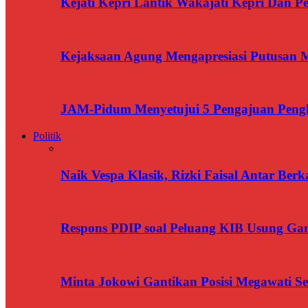
Kejati Kepri Lantik Wakajati Kepri Dan Pe
Kejaksaan Agung Mengapresiasi Putusan
JAM-Pidum Menyetujui 5 Pengajuan Penghe
Politik
Naik Vespa Klasik, Rizki Faisal Antar Ber
Respons PDIP soal Peluang KIB Usung Gan
Minta Jokowi Gantikan Posisi Megawati 