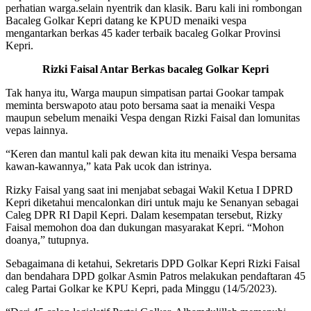
perhatian warga.selain nyentrik dan klasik. Baru kali ini rombongan
Bacaleg Golkar Kepri datang ke KPUD menaiki vespa
mengantarkan berkas 45 kader terbaik bacaleg Golkar Provinsi
Kepri.
Rizki Faisal Antar Berkas bacaleg Golkar Kepri
Tak hanya itu, Warga maupun simpatisan partai Gookar tampak
meminta berswapoto atau poto bersama saat ia menaiki Vespa
maupun sebelum menaiki Vespa dengan Rizki Faisal dan lomunitas
vepas lainnya.
“Keren dan mantul kali pak dewan kita itu menaiki Vespa bersama
kawan-kawannya,” kata Pak ucok dan istrinya.
Rizky Faisal yang saat ini menjabat sebagai Wakil Ketua I DPRD
Kepri diketahui mencalonkan diri untuk maju ke Senanyan sebagai
Caleg DPR RI Dapil Kepri. Dalam kesempatan tersebut, Rizky
Faisal memohon doa dan dukungan masyarakat Kepri. “Mohon
doanya,” tutupnya.
Sebagaimana di ketahui, Sekretaris DPD Golkar Kepri Rizki Faisal
dan bendahara DPD golkar Asmin Patros melakukan pendaftaran 45
caleg Partai Golkar ke KPU Kepri, pada Minggu (14/5/2023).