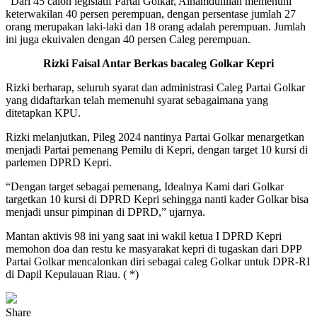
“Dari 45 calon legislatif Partai Golkar, Alhamdulillah memenuhi
keterwakilan 40 persen perempuan, dengan persentase jumlah 27
orang merupakan laki-laki dan 18 orang adalah perempuan. Jumlah
ini juga ekuivalen dengan 40 persen Caleg perempuan.
Rizki Faisal Antar Berkas bacaleg Golkar Kepri
Rizki berharap, seluruh syarat dan administrasi Caleg Partai Golkar
yang didaftarkan telah memenuhi syarat sebagaimana yang
ditetapkan KPU.
Rizki melanjutkan, Pileg 2024 nantinya Partai Golkar menargetkan
menjadi Partai pemenang Pemilu di Kepri, dengan target 10 kursi di
parlemen DPRD Kepri.
“Dengan target sebagai pemenang, Idealnya Kami dari Golkar
targetkan 10 kursi di DPRD Kepri sehingga nanti kader Golkar bisa
menjadi unsur pimpinan di DPRD,” ujarnya.
Mantan aktivis 98 ini yang saat ini wakil ketua I DPRD Kepri
memohon doa dan restu ke masyarakat kepri di tugaskan dari DPP
Partai Golkar mencalonkan diri sebagai caleg Golkar untuk DPR-RI
di Dapil Kepulauan Riau. ( *)
Share