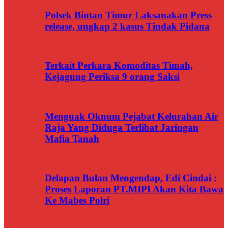
Polsek Bintan Timur Laksanakan Press
release, ungkap 2 kasus Tindak Pidana
Terkait Perkara Komoditas Timah,
Kejagung Periksa 9 orang Saksi
Menguak Oknum Pejabat Kelurahan Air
Raja Yang Diduga Terlibat Jaringan
Mafia Tanah
Delapan Bulan Mengendap, Edi Cindai :
Proses Laporan PT.MIPI Akan Kita Bawa
Ke Mabes Polri