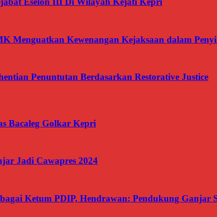
jabat Eselon III Di Wilayah Kejati Kepri
 MK Menguatkan Kewenangan Kejaksaan dalam Penyi
ntian Penuntutan Berdasarkan Restorative Justice
kas Bacaleg Golkar Kepri
jar Jadi Cawapres 2024
Sebagai Ketum PDIP, Hendrawan: Pendukung Ganjar