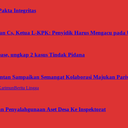
kta Integritas
san Cs, Ketua L-KPK: Penyidik Harus Mengacu pada 
ease, ungkap 2 kasus Tindak Pidana
intan Sampaikan Semangat Kolaborasi Majukan Pari
Karimun
Berita Lingga
Penyalahgunaan Aset Desa Ke Inspektorat