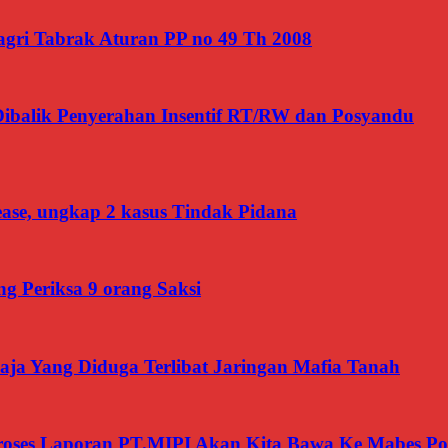
gri Tabrak Aturan PP no 49 Th 2008
Dibalik Penyerahan Insentif RT/RW dan Posyandu
ease, ungkap 2 kasus Tindak Pidana
g Periksa 9 orang Saksi
ja Yang Diduga Terlibat Jaringan Mafia Tanah
roses Laporan PT.MIPI Akan Kita Bawa Ke Mabes Pol