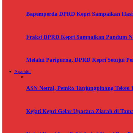
Bapemperda DPRD Kepri Sampaikan Has
Fraksi DPRD Kepri Sampaikan Pandum N
Melalui Paripurna, DPRD Kepri Setujui 
Aparatur
ASN Netral, Pemko Tanjungpinang Teken Pa
Kejati Kepri Gelar Upacara Ziarah di T