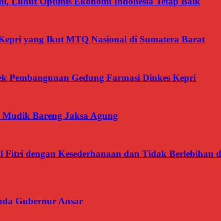
, Luhut Optimis Ekonomi Indonesia Tetap Baik
Kepri yang Ikut MTQ Nasional di Sumatera Barat
oyek Pembangunan Gedung Farmasi Dinkes Kepri
 Mudik Bareng Jaksa Agung
l Fitri dengan Kesederhanaan dan Tidak Berlebiha
ada Gubernur Ansar