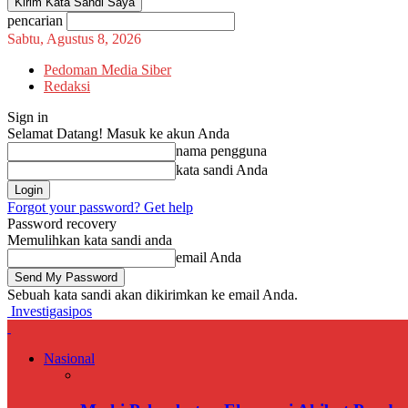
pencarian
Sabtu, Agustus 8, 2026
Pedoman Media Siber
Redaksi
Sign in
Selamat Datang! Masuk ke akun Anda
nama pengguna
kata sandi Anda
Forgot your password? Get help
Password recovery
Memulihkan kata sandi anda
email Anda
Sebuah kata sandi akan dikirimkan ke email Anda.
Investigasipos
Nasional