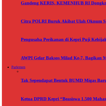
Gandeng KERIS, KEMENHUB RI Dongkrak
Citra POLRI Buruk Akibat Ulah Oknum Sa
Pengusaha Perikanan di Kepri Puji Kebij
AWPI Gelar Baksos Milad Ke-7, Bagikan M
Parlemen
Tak Sependapat Bentuk BUMD Migas Baru
Ketua DPRD Kepri “Beasiswa 1.500 Mahasi