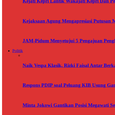
Kejati Kepri Lantik Wakajati Kepri Dan Pe
Kejaksaan Agung Mengapresiasi Putusan
JAM-Pidum Menyetujui 5 Pengajuan Penghe
Politik
Naik Vespa Klasik, Rizki Faisal Antar Ber
Respons PDIP soal Peluang KIB Usung Gan
Minta Jokowi Gantikan Posisi Megawati 