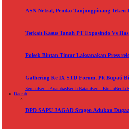
ASN Netral, Pemko Tanjungpinang Teken Pa
Terkait Kasus Tanah PT Expasindo Vs Ha
Polsek Bintan Timur Laksanakan Press rel
Gathering Ke IX STD Forum, Plt Bupati B
Semua
Berita Anambas
Berita Batam
Berita Bintan
Berita 
Daerah
DPD SAPU JAGAD Sragen Adukan Dugaan 