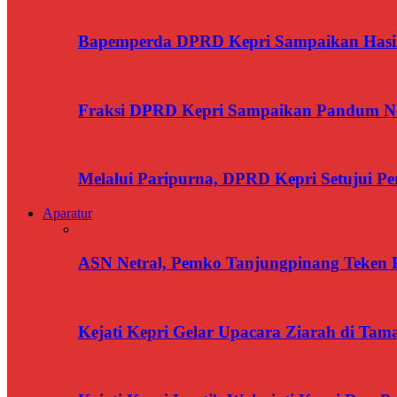
Bapemperda DPRD Kepri Sampaikan Has
Fraksi DPRD Kepri Sampaikan Pandum N
Melalui Paripurna, DPRD Kepri Setujui 
Aparatur
ASN Netral, Pemko Tanjungpinang Teken Pa
Kejati Kepri Gelar Upacara Ziarah di T