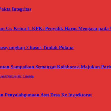
kta Integritas
san Cs, Ketua L-KPK: Penyidik Harus Mengacu pada 
ease, ungkap 2 kasus Tindak Pidana
intan Sampaikan Semangat Kolaborasi Majukan Pari
Karimun
Berita Lingga
Penyalahgunaan Aset Desa Ke Inspektorat