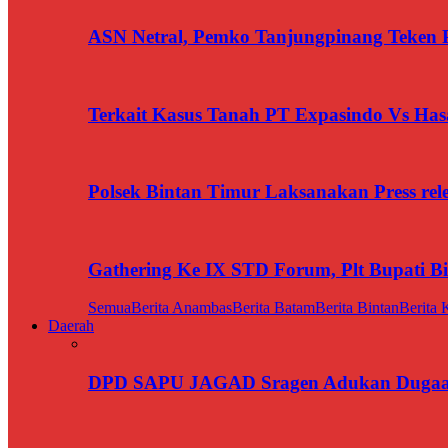
ASN Netral, Pemko Tanjungpinang Teken Pa
Terkait Kasus Tanah PT Expasindo Vs Ha
Polsek Bintan Timur Laksanakan Press rel
Gathering Ke IX STD Forum, Plt Bupati B
Semua
Berita Anambas
Berita Batam
Berita Bintan
Berita 
Daerah
DPD SAPU JAGAD Sragen Adukan Dugaan 