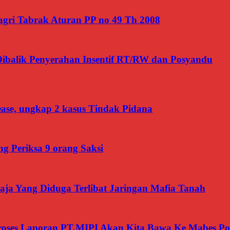
gri Tabrak Aturan PP no 49 Th 2008
Dibalik Penyerahan Insentif RT/RW dan Posyandu
ease, ungkap 2 kasus Tindak Pidana
g Periksa 9 orang Saksi
ja Yang Diduga Terlibat Jaringan Mafia Tanah
roses Laporan PT.MIPI Akan Kita Bawa Ke Mabes Pol