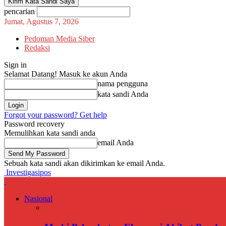
pencarian
Jumat, Agustus 7, 2026
Pedoman Media Siber
Redaksi
Sign in
Selamat Datang! Masuk ke akun Anda
nama pengguna
kata sandi Anda
Forgot your password? Get help
Password recovery
Memulihkan kata sandi anda
email Anda
Sebuah kata sandi akan dikirimkan ke email Anda.
Investigasipos
Nasional