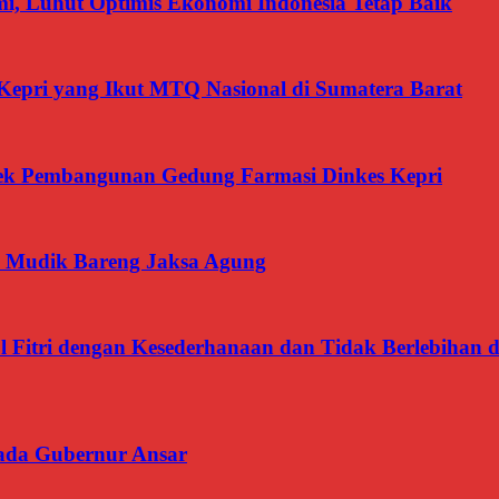
, Luhut Optimis Ekonomi Indonesia Tetap Baik
Kepri yang Ikut MTQ Nasional di Sumatera Barat
oyek Pembangunan Gedung Farmasi Dinkes Kepri
 Mudik Bareng Jaksa Agung
l Fitri dengan Kesederhanaan dan Tidak Berlebiha
ada Gubernur Ansar