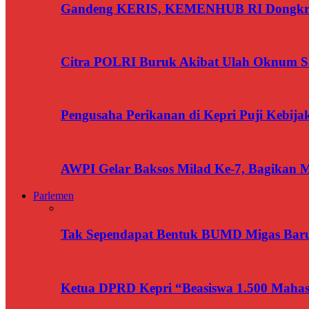
Gandeng KERIS, KEMENHUB RI Dongkrak
Citra POLRI Buruk Akibat Ulah Oknum Sa
Pengusaha Perikanan di Kepri Puji Kebij
AWPI Gelar Baksos Milad Ke-7, Bagikan M
Parlemen
Tak Sependapat Bentuk BUMD Migas Baru
Ketua DPRD Kepri “Beasiswa 1.500 Mahasi