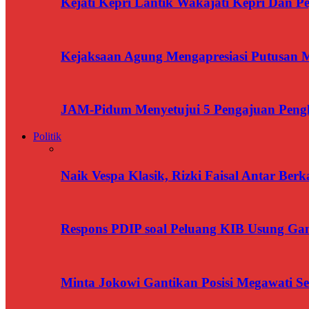
Kejati Kepri Lantik Wakajati Kepri Dan Pe
Kejaksaan Agung Mengapresiasi Putusan
JAM-Pidum Menyetujui 5 Pengajuan Penghe
Politik
Naik Vespa Klasik, Rizki Faisal Antar Ber
Respons PDIP soal Peluang KIB Usung Gan
Minta Jokowi Gantikan Posisi Megawati 