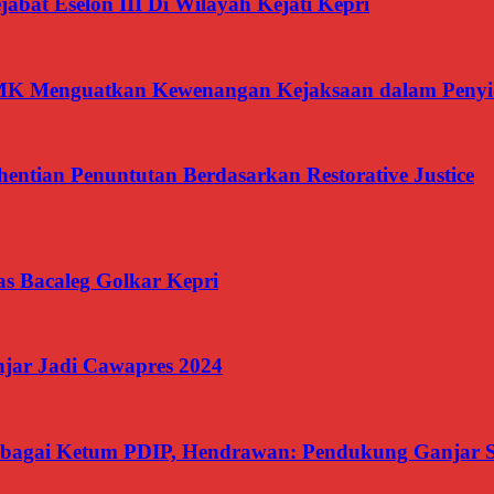
jabat Eselon III Di Wilayah Kejati Kepri
 MK Menguatkan Kewenangan Kejaksaan dalam Penyi
ntian Penuntutan Berdasarkan Restorative Justice
kas Bacaleg Golkar Kepri
jar Jadi Cawapres 2024
Sebagai Ketum PDIP, Hendrawan: Pendukung Ganjar