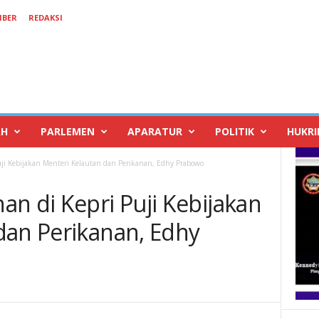
IBER
REDAKSI
AH
PARLEMEN
APARATUR
POLITIK
HUKR
ji Kebijakan Menteri Kelautan dan Perikanan, Edhy Prabowo
n di Kepri Puji Kebijakan
dan Perikanan, Edhy