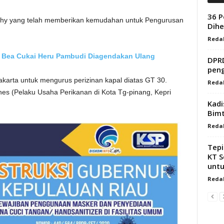
36 P
Edhy yang telah memberikan kemudahan untuk Pengurusan
Dihe
Redak
n Bea Cukai Heru Pambudi Diagendakan Ulang
DPRD
pen
Jakarta untuk mengurus perizinan kapal diatas GT 30.
Redak
nes (Pelaku Usaha Perikanan di Kota Tg-pinang, Kepri
Kadi
Bimt
Redak
Tepi
KT S
untu
Redak