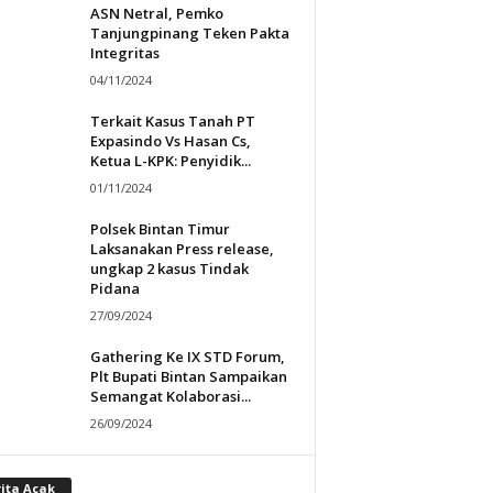
ASN Netral, Pemko
Tanjungpinang Teken Pakta
Integritas
04/11/2024
Terkait Kasus Tanah PT
Expasindo Vs Hasan Cs,
Ketua L-KPK: Penyidik...
01/11/2024
Polsek Bintan Timur
Laksanakan Press release,
ungkap 2 kasus Tindak
Pidana
27/09/2024
Gathering Ke IX STD Forum,
Plt Bupati Bintan Sampaikan
Semangat Kolaborasi...
26/09/2024
rita Acak