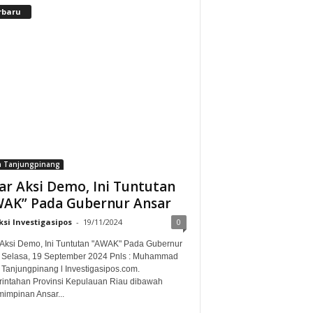
rbaru
a Tanjungpinang
ar Aksi Demo, Ini Tuntutan
AK” Pada Gubernur Ansar
si Investigasipos
-
19/11/2024
0
 Aksi Demo, Ini Tuntutan "AWAK" Pada Gubernur
 Selasa, 19 September 2024 Pnls : Muhammad
 Tanjungpinang l Investigasipos.com.
intahan Provinsi Kepulauan Riau dibawah
impinan Ansar...