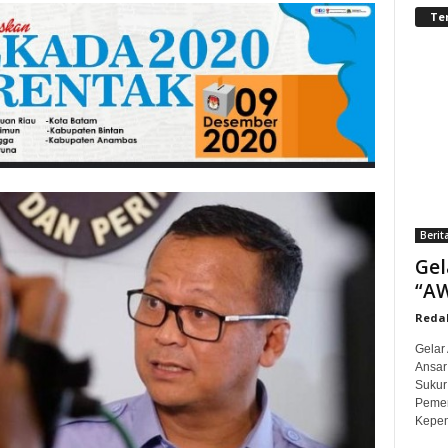
Te
Berit
Gel
“AW
Redak
Gelar
Ansar
Sukur
Pemer
Kepem