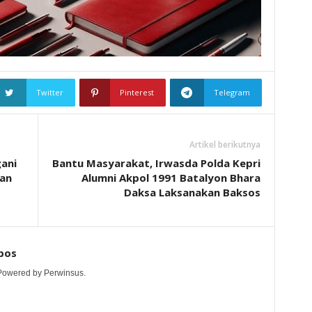
Twitter
Pinterest
Telegram
Artikel berikutnya
ani
Bantu Masyarakat, Irwasda Polda Kepri
han
Alumni Akpol 1991 Batalyon Bhara
Daksa Laksanakan Baksos
pos
 Powered by Perwinsus.