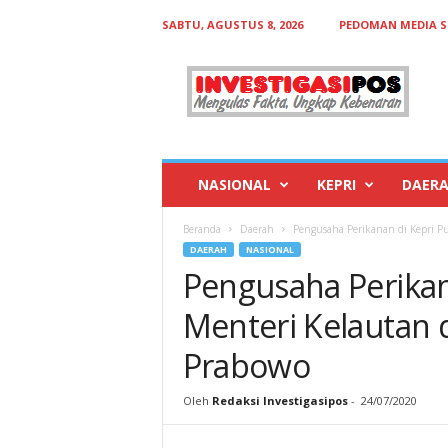
SABTU, AGUSTUS 8, 2026
PEDOMAN MEDIA S
I
n
v
e
s
t
i
NASIONAL
KEPRI
DAER
g
a
Beranda
Daerah
Pengusaha Perikanan di Kepri Pu
s
DAERAH
NASIONAL
i
Pengusaha Perikana
p
o
Menteri Kelautan 
s
Prabowo
Oleh
Redaksi Investigasipos
-
24/07/2020