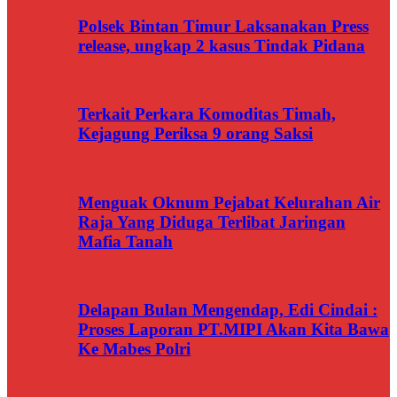
Polsek Bintan Timur Laksanakan Press
release, ungkap 2 kasus Tindak Pidana
Terkait Perkara Komoditas Timah,
Kejagung Periksa 9 orang Saksi
Menguak Oknum Pejabat Kelurahan Air
Raja Yang Diduga Terlibat Jaringan
Mafia Tanah
Delapan Bulan Mengendap, Edi Cindai :
Proses Laporan PT.MIPI Akan Kita Bawa
Ke Mabes Polri