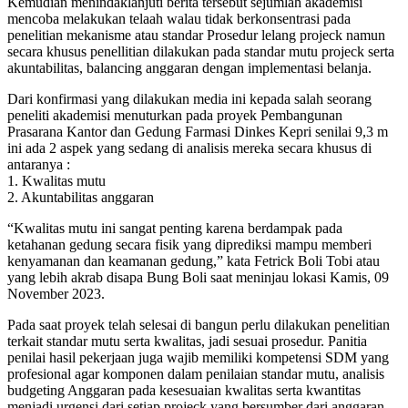
Kemudian menindaklanjuti berita tersebut sejumlah akademisi
mencoba melakukan telaah walau tidak berkonsentrasi pada
penelitian mekanisme atau standar Prosedur lelang projeck namun
secara khusus penellitian dilakukan pada standar mutu projeck serta
akuntabilitas, balancing anggaran dengan implementasi belanja.
Dari konfirmasi yang dilakukan media ini kepada salah seorang
peneliti akademisi menuturkan pada proyek Pembangunan
Prasarana Kantor dan Gedung Farmasi Dinkes Kepri senilai 9,3 m
ini ada 2 aspek yang sedang di analisis mereka secara khusus di
antaranya :
1. Kwalitas mutu
2. Akuntabilitas anggaran
“Kwalitas mutu ini sangat penting karena berdampak pada
ketahanan gedung secara fisik yang diprediksi mampu memberi
kenyamanan dan keamanan gedung,” kata Fetrick Boli Tobi atau
yang lebih akrab disapa Bung Boli saat meninjau lokasi Kamis, 09
November 2023.
Pada saat proyek telah selesai di bangun perlu dilakukan penelitian
terkait standar mutu serta kwalitas, jadi sesuai prosedur. Panitia
penilai hasil pekerjaan juga wajib memiliki kompetensi SDM yang
profesional agar komponen dalam penilaian standar mutu, analisis
budgeting Anggaran pada kesesuaian kwalitas serta kwantitas
menjadi urgensi dari setiap projeck yang bersumber dari anggaran