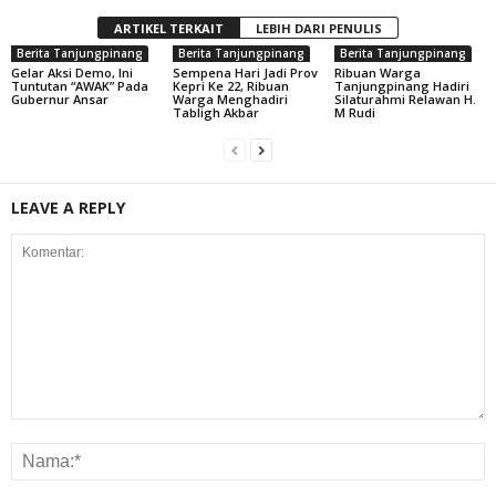
ARTIKEL TERKAIT
LEBIH DARI PENULIS
Berita Tanjungpinang
Berita Tanjungpinang
Berita Tanjungpinang
Gelar Aksi Demo, Ini
Sempena Hari Jadi Prov
Ribuan Warga
Tuntutan “AWAK” Pada
Kepri Ke 22, Ribuan
Tanjungpinang Hadiri
Gubernur Ansar
Warga Menghadiri
Silaturahmi Relawan H.
Tabligh Akbar
M Rudi
LEAVE A REPLY