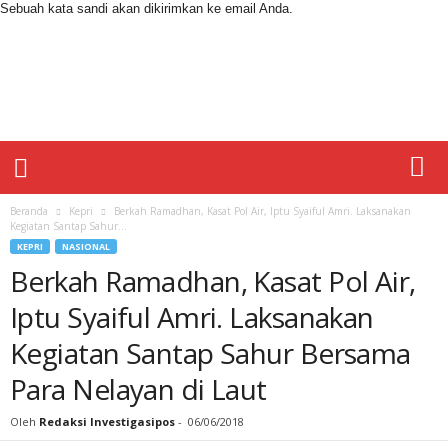
Sebuah kata sandi akan dikirimkan ke email Anda.
I
n
v
e
s
t
i
g
a
Beranda
Kepri
Berkah Ramadhan, Kasat Pol Air, Iptu Syaiful Amri. Laksanakan
s
Kegiatan Santap Sahur...
i
KEPRI
NASIONAL
p
Berkah Ramadhan, Kasat Pol Air,
o
Iptu Syaiful Amri. Laksanakan
s
Kegiatan Santap Sahur Bersama
Para Nelayan di Laut
Oleh
Redaksi Investigasipos
-
06/06/2018