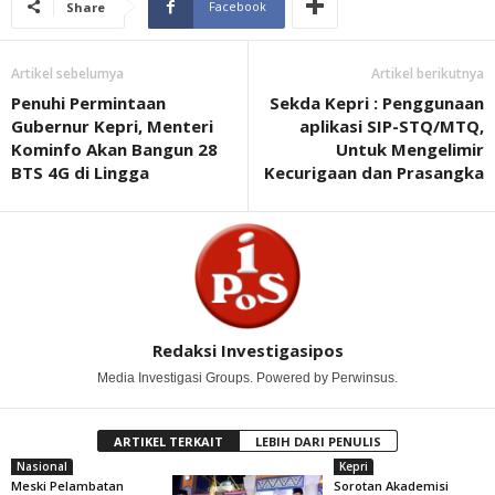
Facebook
Share
Artikel sebelumya
Artikel berikutnya
Penuhi Permintaan
Sekda Kepri : Penggunaan
Gubernur Kepri, Menteri
aplikasi SIP-STQ/MTQ,
Kominfo Akan Bangun 28
Untuk Mengelimir
BTS 4G di Lingga
Kecurigaan dan Prasangka
Redaksi Investigasipos
Media Investigasi Groups. Powered by Perwinsus.
ARTIKEL TERKAIT
LEBIH DARI PENULIS
Nasional
Kepri
Meski Pelambatan
Sorotan Akademisi