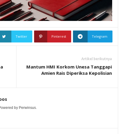
Twitter
Pinterest
Telegram
Artikel berikutnya
da
Mantum HMI Korkom Unesa Tanggapi
Amien Rais Diperiksa Kepolisian
pos
 Powered by Perwinsus.