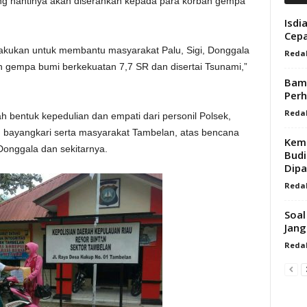
 nantinya akan diserahkan kepada para korban gempa
Isdi
Cepa
lakukan untuk membantu masyarakat Palu, Sigi, Donggala
Redak
h gempa bumi berkekuatan 7,7 SR dan disertai Tsunami,”
Bamb
Per
Redak
 bentuk kepedulian dan empati dari personil Polsek,
an bayangkari serta masyarakat Tambelan, atas bencana
Kemb
 Donggala dan sekitarnya.
Budi
Dipa
Redak
Soal
Jang
Redak