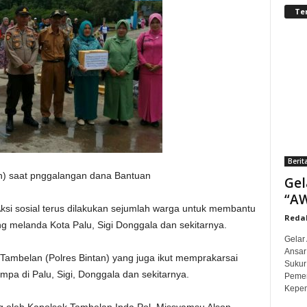
Te
Berit
h) saat pnggalangan dana Bantuan
Gel
“AW
Aksi sosial terus dilakukan sejumlah warga untuk membantu
Redak
melanda Kota Palu, Sigi Donggala dan sekitarnya.
Gelar
Ansar
k Tambelan (Polres Bintan) yang juga ikut memprakarsai
Sukur
pa di Palu, Sigi, Donggala dan sekitarnya.
Pemer
Kepem