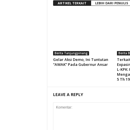
ARTIKEL TERKAIT
LEBIH DARI PENULIS
Berita Tanjungpinang
Berita 
Gelar Aksi Demo, Ini Tuntutan
Terkai
“AWAK” Pada Gubernur Ansar
Expasi
L-KPK:
Mengac
5 Th 19
LEAVE A REPLY