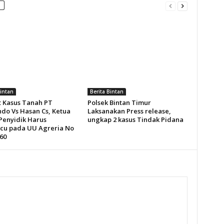
Bintan
Berita Bintan
t Kasus Tanah PT
Polsek Bintan Timur
ndo Vs Hasan Cs, Ketua
Laksanakan Press release,
 Penyidik Harus
ungkap 2 kasus Tindak Pidana
u pada UU Agreria No
60