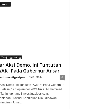
rbaru
a Tanjungpinang
ar Aksi Demo, Ini Tuntutan
AK” Pada Gubernur Ansar
si Investigasipos
-
19/11/2024
0
 Aksi Demo, Ini Tuntutan "AWAK" Pada Gubernur
 Selasa, 19 September 2024 Pnls : Muhammad
 Tanjungpinang l Investigasipos.com.
intahan Provinsi Kepulauan Riau dibawah
impinan Ansar...