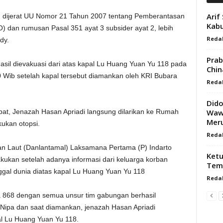
Arif
an dijerat UU Nomor 21 Tahun 2007 tentang Pemberantasan
Kab
 dan rumusan Pasal 351 ayat 3 subsider ayat 2, lebih
Redak
dy.
Prab
sil dievakuasi dari atas kapal Lu Huang Yuan Yu 118 pada
Chin
50 Wib setelah kapal tersebut diamankan oleh KRI Bubara
Redak
Did
Waw
pat, Jenazah Hasan Apriadi langsung dilarikan ke Rumah
Meru
kukan otopsi.
Redak
 Laut (Danlantamal) Laksamana Pertama (P) Indarto
Ketu
akukan setelah adanya informasi dari keluarga korban
Tem
ggal dunia diatas kapal Lu Huang Yuan Yu 118
Redak
ra 868 dengan semua unsur tim gabungan berhasil
Nipa dan saat diamankan, jenazah Hasan Apriadi
al Lu Huang Yuan Yu 118.