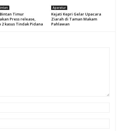
Bintan
Aparatur
 Bintan Timur
Kejati Kepri Gelar Upacara
akan Press release,
Ziarah di Taman Makam
 2 kasus Tindak Pidana
Pahlawan