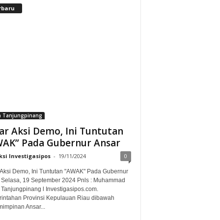
rbaru
a Tanjungpinang
ar Aksi Demo, Ini Tuntutan
AK” Pada Gubernur Ansar
si Investigasipos
-
19/11/2024
0
 Aksi Demo, Ini Tuntutan "AWAK" Pada Gubernur
 Selasa, 19 September 2024 Pnls : Muhammad
 Tanjungpinang l Investigasipos.com.
intahan Provinsi Kepulauan Riau dibawah
impinan Ansar...