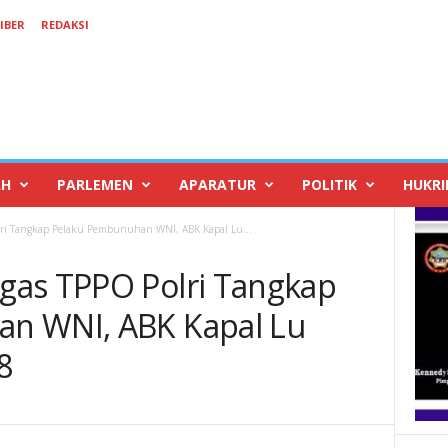
IBER
REDAKSI
AH
PARLEMEN
APARATUR
POLITIK
HUKR
ri Tangkap Pelaku Pembunuhan WNI, ABK Kapal Lu...
gas TPPO Polri Tangkap
n WNI, ABK Kapal Lu
8