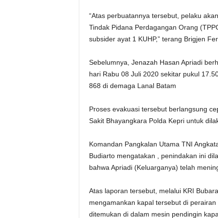
“Atas perbuatannya tersebut, pelaku ak
Tindak Pidana Perdagangan Orang (TPPO)
subsider ayat 1 KUHP,” terang Brigjen Fer
Sebelumnya, Jenazah Hasan Apriadi berha
hari Rabu 08 Juli 2020 sekitar pukul 17.
868 di demaga Lanal Batam
Proses evakuasi tersebut berlangsung ce
Sakit Bhayangkara Polda Kepri untuk dila
Komandan Pangkalan Utama TNI Angkatan
Budiarto mengatakan , penindakan ini dil
bahwa Apriadi (Keluarganya) telah menin
Atas laporan tersebut, melalui KRI Buba
mengamankan kapal tersebut di perairan 
ditemukan di dalam mesin pendingin kap