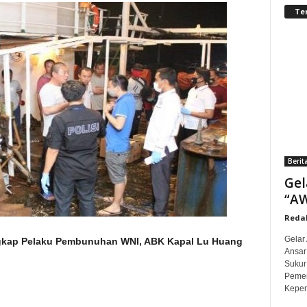
Te
Berit
Gel
“AW
Redak
Gelar
ngkap Pelaku Pembunuhan WNI, ABK Kapal Lu Huang
Ansar
Sukur
Pemer
Kepem