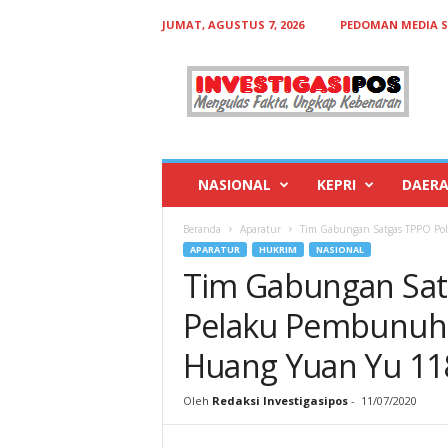
JUMAT, AGUSTUS 7, 2026
PEDOMAN MEDIA S
I
n
v
e
s
t
i
NASIONAL
KEPRI
DAER
g
a
Beranda
Aparatur
Tim Gabungan Satgas TPPO Pol
s
APARATUR
HUKRIM
NASIONAL
i
Tim Gabungan Sat
p
o
Pelaku Pembunuha
s
Huang Yuan Yu 11
Oleh
Redaksi Investigasipos
-
11/07/2020