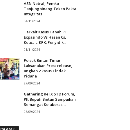
ASN Netral, Pemko
Tanjungpinang Teken Pakta
Integritas
04/11/2024
Terkait Kasus Tanah PT
Expasindo Vs Hasan Cs,
Ketua L-KPK: Penyidik...
01/11/2024
Polsek Bintan Timur
Laksanakan Press release,
ungkap 2 kasus Tindak
Pidana
27/09/2024
Gathering Ke IX STD Forum,
Plt Bupati Bintan Sampaikan
Semangat Kolaborasi...
26/09/2024
rita Acak