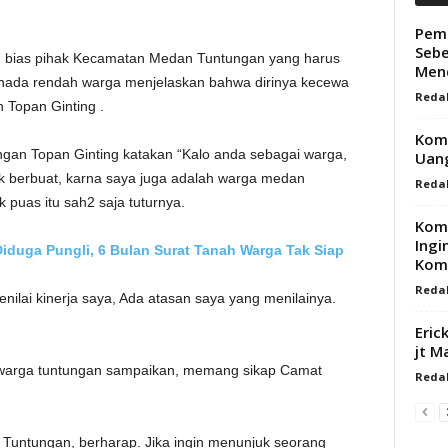
Pemb
Sebe
n bias pihak Kecamatan Medan Tuntungan yang harus
Mend
nada rendah warga menjelaskan bahwa dirinya kecewa
Redak
 Topan Ginting .
Komi
gan Topan Ginting katakan “Kalo anda sebagai warga,
Uang
 berbuat, karna saya juga adalah warga medan
Redak
 puas itu sah2 saja tuturnya.
Komp
Ingi
iduga Pungli, 6 Bulan Surat Tanah Warga Tak Siap
Komi
Redak
nilai kinerja saya, Ada atasan saya yang menilainya.
Eric
jt M
 warga tuntungan sampaikan, memang sikap Camat
Redak
Tuntungan, berharap. Jika ingin menunjuk seorang