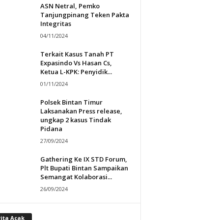
ASN Netral, Pemko
Tanjungpinang Teken Pakta
Integritas
04/11/2024
Terkait Kasus Tanah PT
Expasindo Vs Hasan Cs,
Ketua L-KPK: Penyidik...
01/11/2024
Polsek Bintan Timur
Laksanakan Press release,
ungkap 2 kasus Tindak
Pidana
27/09/2024
Gathering Ke IX STD Forum,
Plt Bupati Bintan Sampaikan
Semangat Kolaborasi...
26/09/2024
rita Acak