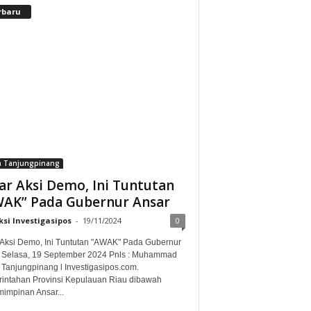
rbaru
a Tanjungpinang
ar Aksi Demo, Ini Tuntutan
AK” Pada Gubernur Ansar
si Investigasipos
-
19/11/2024
0
 Aksi Demo, Ini Tuntutan "AWAK" Pada Gubernur
 Selasa, 19 September 2024 Pnls : Muhammad
 Tanjungpinang l Investigasipos.com.
intahan Provinsi Kepulauan Riau dibawah
impinan Ansar...