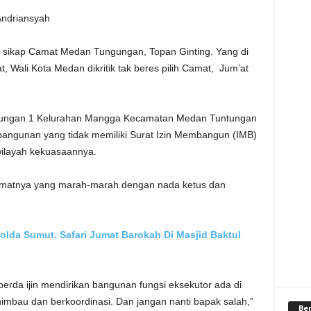
Andriansyah
sikap Camat Medan Tungungan, Topan Ginting. Yang di
Wali Kota Medan dikritik tak beres pilih Camat,
Jum’at
ngkungan 1 Kelurahan Mangga Kecamatan Medan Tuntungan
angunan yang tidak memiliki Surat Izin Membangun (IMB)
wilayah kekuasaannya.
Camatnya yang marah-marah dengan nada ketus dan
da Sumut. Safari Jumat Barokah Di Masjid Baktul
rda ijin mendirikan bangunan fungsi eksekutor ada di
imbau dan berkoordinasi. Dan j
angan nanti bapak salah,”
Be