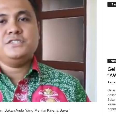
Te
Berit
Gel
“AW
Redak
Gelar
Ansar
Sukur
Pemer
Kepem
: Bukan Anda Yang Menilai Kinerja Saya
”