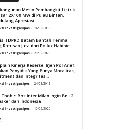
angunan Mesin Pembangkit Listrik
sar 2X100 MW di Pulau Bintan,
ulang Apresiasi
si Investigasipos
-
16/03/2019
si I DPRD Batam Bantah Terima
 Ratusan Juta dari Pollux Habibie
si Investigasipos
-
28/02/2020
lain Kinerja Reserse, Irjen Pol Arief.
nkan Penyidik Yang Punya Moralitas,
tment dan Integritas...
si Investigasipos
-
24/08/2018
k Thohir: Bos Inter Milan Ingin Beli 2
asker dari Indonesia
si Investigasipos
-
10/02/2020