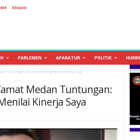
IBER
REDAKSI
AH
PARLEMEN
APARATUR
POLITIK
HUKR
edan Tuntungan: Bukan Anda Yang Menilai Kinerja Saya
 Camat Medan Tuntungan:
enilai Kinerja Saya