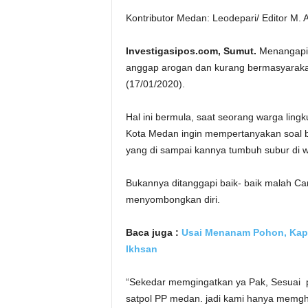
Kontributor Medan: Leodepari/ Editor M. 
Investigasipos.com, Sumut.
Menangapi 
anggap arogan dan kurang bermasyarakat, 
(17/01/2020).
Hal ini bermula, saat seorang warga li
Kota Medan ingin mempertanyakan soal b
yang di sampai kannya tumbuh subur di 
Bukannya ditanggapi baik- baik malah 
menyombongkan diri.
Baca juga :
Usai Menanam Pohon, Kapol
Ikhsan
“Sekedar memgingatkan ya Pak, Sesuai pe
satpol PP medan.
jadi kami hanya memgh