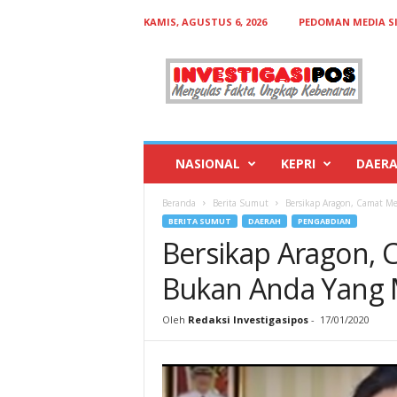
KAMIS, AGUSTUS 6, 2026
PEDOMAN MEDIA S
I
n
v
e
s
t
i
NASIONAL
KEPRI
DAER
g
a
Beranda
Berita Sumut
Bersikap Aragon, Camat M
s
BERITA SUMUT
DAERAH
PENGABDIAN
i
Bersikap Aragon,
p
o
Bukan Anda Yang M
s
Oleh
Redaksi Investigasipos
-
17/01/2020