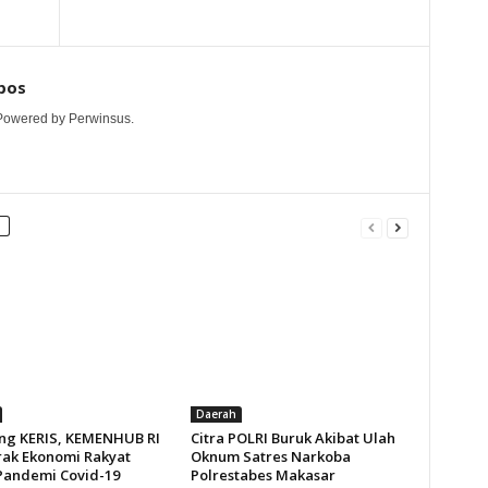
pos
 Powered by Perwinsus.
Daerah
g KERIS, KEMENHUB RI
Citra POLRI Buruk Akibat Ulah
ak Ekonomi Rakyat
Oknum Satres Narkoba
Pandemi Covid-19
Polrestabes Makasar