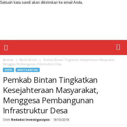
Sebuah kata sandi akan dikirimkan ke email Anda.
I
n
v
e
s
t
i
g
a
Beranda
Berita Bintan
Pemkab Bintan Tingkatkan Kesejahteraan Masyarakat,
s
Menggesa Pembangunan Infrastruktur Desa
i
KEPRI
BERITA BINTAN
p
Pemkab Bintan Tingkatkan
o
Kesejahteraan Masyarakat,
s
Menggesa Pembangunan
Infrastruktur Desa
Oleh
Redaksi Investigasipos
-
18/10/2018