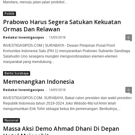
Mandara, menuju jalan-jalan protokol...
Politik
Prabowo Harus Segera Satukan Kekuatan
Ormas Dan Relawan
Redaksi Investigasipos
-
15/09/2018
0
INVESTIGASIPOS.COM | SURABAYA - Dewan Pimpinan Pusat Front
Komunitas Indonesia Satu (FKI-1) menyarankan Prabowo Subianto-Sandiaga
Salahudin Uno sesegera mungkin mengoordinasikan elemen-elemen
masyarakat yang mendukung...
Berita Surabaya
Memenangkan Indonesia
Redaksi Investigasipos
-
14/09/2018
0
INVESTIGASIPOS.COM. SURABAYA, Bakal calon presiden dan wakil presiden
Republik Indonesia tahun 2019-2024 Joko Widodo-Ma’ruf Amin telah
mengumumkan Erik Tohir sebagai ketua tim pemenangan. Berikutnya,...
Nasional
Massa Aksi Demo Ahmad Dhani Di Depan