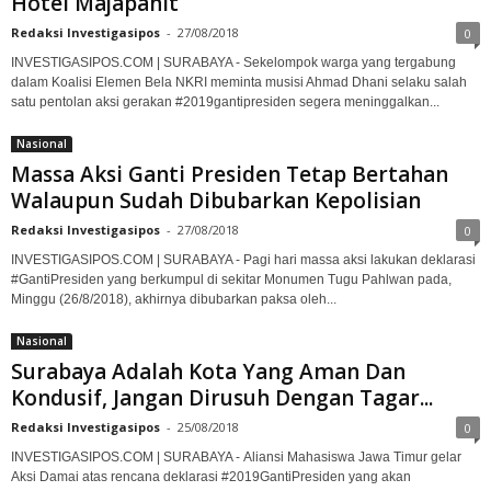
Hotel Majapahit
Redaksi Investigasipos
-
27/08/2018
0
INVESTIGASIPOS.COM | SURABAYA - Sekelompok warga yang tergabung
dalam Koalisi Elemen Bela NKRI meminta musisi Ahmad Dhani selaku salah
satu pentolan aksi gerakan #2019gantipresiden segera meninggalkan...
Nasional
Massa Aksi Ganti Presiden Tetap Bertahan
Walaupun Sudah Dibubarkan Kepolisian
Redaksi Investigasipos
-
27/08/2018
0
INVESTIGASIPOS.COM | SURABAYA - Pagi hari massa aksi lakukan deklarasi
#GantiPresiden yang berkumpul di sekitar Monumen Tugu Pahlwan pada,
Minggu (26/8/2018), akhirnya dibubarkan paksa oleh...
Nasional
Surabaya Adalah Kota Yang Aman Dan
Kondusif, Jangan Dirusuh Dengan Tagar...
Redaksi Investigasipos
-
25/08/2018
0
INVESTIGASIPOS.COM | SURABAYA - Aliansi Mahasiswa Jawa Timur gelar
Aksi Damai atas rencana deklarasi #2019GantiPresiden yang akan