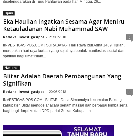
diselenggarakan di Tugu Pahlawan pada hari Minggu, 26...
Opini
Eka Haulian Ingatkan Sesama Agar Meniru
Ketauladanan Nabi Muhammad SAW
Redaksi Investigasipos
-
21/08/2018
0
IINVESTIGASIPOS.COM | SURABAYA - Hari Raya Idul Adha 1439 Hijriah,
merupakan hari raya kurban yang sejatinya bentuk manifestasi sosial dan
spiritual bagi umat islam...
Nasional
Blitar Adalah Daerah Pembangunan Yang
Signifikan
Redaksi Investigasipos
-
20/08/2018
0
INVESTIGASIPOS.COM | BLITAR - Desa Simomulyo kecamatan Bakung
kabupaten Blitar menggelar acara senam massal dan berbagai lomba serta
bagi-bagi dorprize dari DPD partai Golkar Kabupaten...