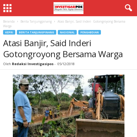
Beranda
Berita Tanjungpinang
Atasi Banjir, Said Inderi Gotongroyong Bersama
Warga
KEPRI
BERITA TANJUNGPINANG
NASIONAL
PENGABDIAN
Atasi Banjir, Said Inderi
Gotongroyong Bersama Warga
Oleh
Redaksi Investigasipos
-
05/12/2018