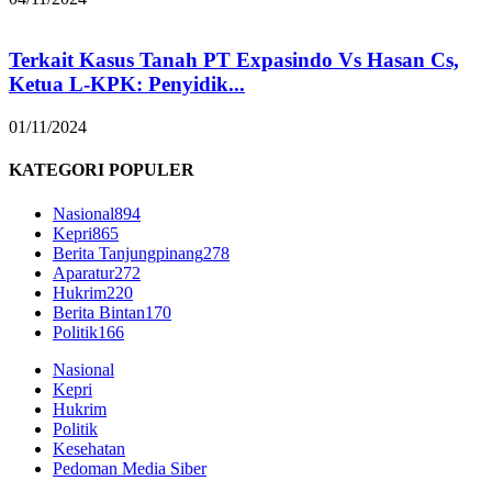
Terkait Kasus Tanah PT Expasindo Vs Hasan Cs,
Ketua L-KPK: Penyidik...
01/11/2024
KATEGORI POPULER
Nasional
894
Kepri
865
Berita Tanjungpinang
278
Aparatur
272
Hukrim
220
Berita Bintan
170
Politik
166
Nasional
Kepri
Hukrim
Politik
Kesehatan
Pedoman Media Siber