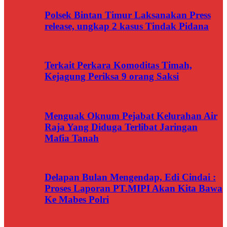
Polsek Bintan Timur Laksanakan Press
release, ungkap 2 kasus Tindak Pidana
Terkait Perkara Komoditas Timah,
Kejagung Periksa 9 orang Saksi
Menguak Oknum Pejabat Kelurahan Air
Raja Yang Diduga Terlibat Jaringan
Mafia Tanah
Delapan Bulan Mengendap, Edi Cindai :
Proses Laporan PT.MIPI Akan Kita Bawa
Ke Mabes Polri