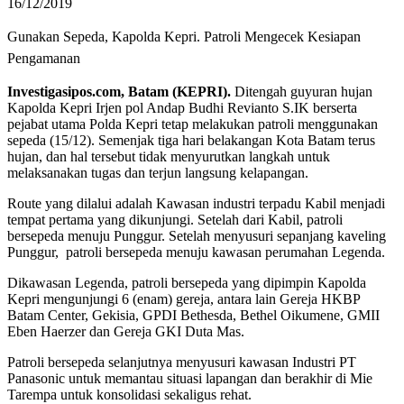
16/12/2019
Gunakan Sepeda, Kapolda Kepri. Patroli Mengecek Kesiapan
Pengamanan
Investigasipos.com, Batam (KEPRI).
Ditengah guyuran hujan
Kapolda Kepri Irjen pol Andap Budhi Revianto S.IK berserta
pejabat utama Polda Kepri tetap melakukan patroli menggunakan
sepeda (15/12). Semenjak tiga hari belakangan Kota Batam terus
hujan, dan hal tersebut tidak menyurutkan langkah untuk
melaksanakan tugas dan terjun langsung kelapangan.
Route yang dilalui adalah Kawasan industri terpadu Kabil menjadi
tempat pertama yang dikunjungi. Setelah dari Kabil, patroli
bersepeda menuju Punggur. Setelah menyusuri sepanjang kaveling
Punggur, patroli bersepeda menuju kawasan perumahan Legenda.
Dikawasan Legenda, patroli bersepeda yang dipimpin Kapolda
Kepri mengunjungi 6 (enam) gereja, antara lain Gereja HKBP
Batam Center, Gekisia, GPDI Bethesda, Bethel Oikumene, GMII
Eben Haerzer dan Gereja GKI Duta Mas.
Patroli bersepeda selanjutnya menyusuri kawasan Industri PT
Panasonic untuk memantau situasi lapangan dan berakhir di Mie
Tarempa untuk konsolidasi sekaligus rehat.