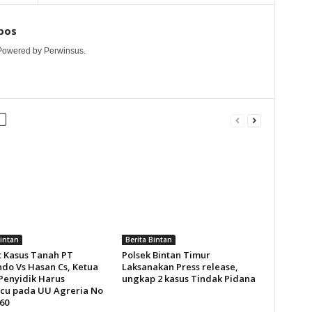
pos
 Powered by Perwinsus.
Bintan
Berita Bintan
t Kasus Tanah PT
Polsek Bintan Timur
ndo Vs Hasan Cs, Ketua
Laksanakan Press release,
 Penyidik Harus
ungkap 2 kasus Tindak Pidana
u pada UU Agreria No
60