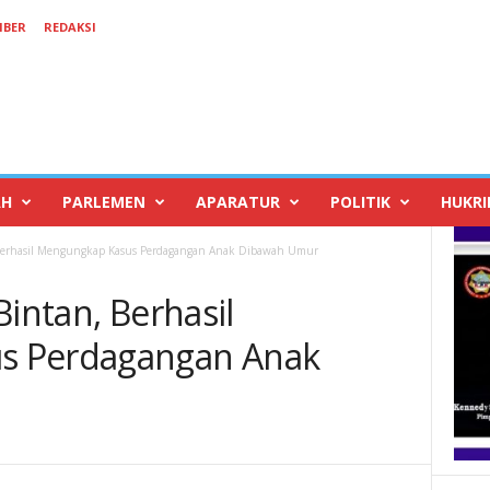
IBER
REDAKSI
AH
PARLEMEN
APARATUR
POLITIK
HUKR
, Berhasil Mengungkap Kasus Perdagangan Anak Dibawah Umur
Bintan, Berhasil
s Perdagangan Anak