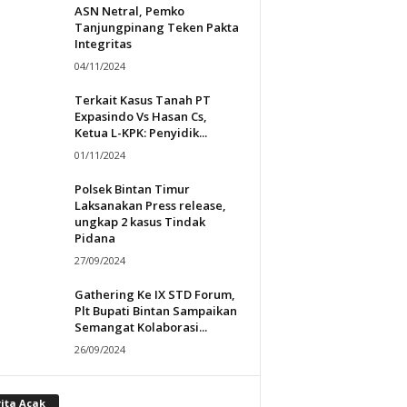
ASN Netral, Pemko
Tanjungpinang Teken Pakta
Integritas
04/11/2024
Terkait Kasus Tanah PT
Expasindo Vs Hasan Cs,
Ketua L-KPK: Penyidik...
01/11/2024
Polsek Bintan Timur
Laksanakan Press release,
ungkap 2 kasus Tindak
Pidana
27/09/2024
Gathering Ke IX STD Forum,
Plt Bupati Bintan Sampaikan
Semangat Kolaborasi...
26/09/2024
rita Acak