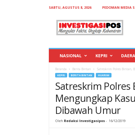
SABTU, AGUSTUS 8, 2026
PEDOMAN MEDIA S
I
n
v
e
s
t
i
NASIONAL
KEPRI
DAER
g
a
Beranda
Berita Bintan
Satreskrim Polres Bintan
s
KEPRI
BERITA BINTAN
HUKRIM
i
Satreskrim Polres 
p
o
Mengungkap Kasu
s
Dibawah Umur
Oleh
Redaksi Investigasipos
-
16/12/2019