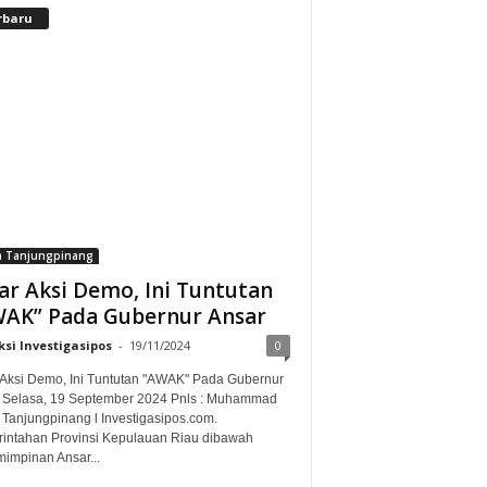
rbaru
a Tanjungpinang
ar Aksi Demo, Ini Tuntutan
AK” Pada Gubernur Ansar
si Investigasipos
-
19/11/2024
0
 Aksi Demo, Ini Tuntutan "AWAK" Pada Gubernur
 Selasa, 19 September 2024 Pnls : Muhammad
 Tanjungpinang l Investigasipos.com.
intahan Provinsi Kepulauan Riau dibawah
impinan Ansar...