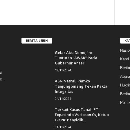
BERITA LEBIH
KA
Nasio
Gelar Aksi Demo, Ini
Tuntutan “AWAK” Pada
Kepri
Gubernur Ansar
Berit
19/11/2024
i
Apara
g-
ASN Netral, Pemko
Hukri
Tanjungpinang Teken Pakta
Integritas
Berit
04/11/2024
Politi
Terkait Kasus Tanah PT
Expasindo Vs Hasan Cs, Ketua
L-KPK: Penyidik...
01/11/2024