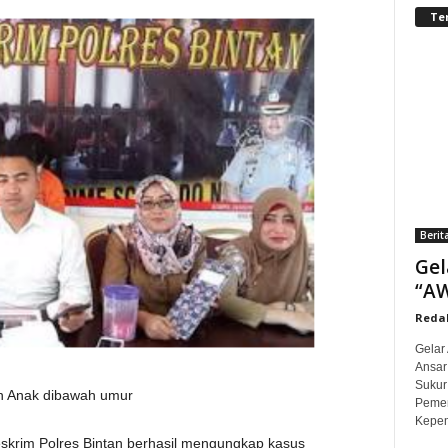
Te
Berit
Gel
“AW
Redak
Gelar
Ansar
Sukur
n Anak dibawah umur
Pemer
Kepem
eskrim Polres Bintan berhasil mengungkap kasus