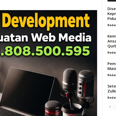
Dise
Kepr
Pid
Redak
Keme
Ansa
Qur
Redak
Pemp
Masi
Redak
Sete
Zulk
Redak