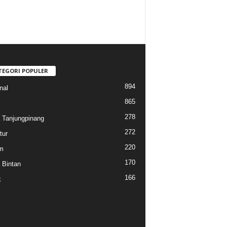
TEGORI POPULER
894
nal
865
278
a Tanjungpinang
272
tur
220
m
170
a Bintan
166
k