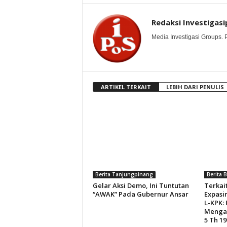
Redaksi Investigasi
Media Investigasi Groups.
ARTIKEL TERKAIT
LEBIH DARI PENULIS
Berita Tanjungpinang
Berita 
Gelar Aksi Demo, Ini Tuntutan
Terkai
“AWAK” Pada Gubernur Ansar
Expasi
L-KPK:
Mengac
5 Th 19