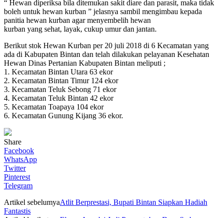
“ Hewan diperiksa bila ditemukan sakit diare dan parasit, maka tidak
boleh untuk hewan kurban ” jelasnya sambil mengimbau kepada
panitia hewan kurban agar menyembelih hewan
kurban yang sehat, layak, cukup umur dan jantan.
Berikut stok Hewan Kurban per 20 juli 2018 di 6 Kecamatan yang
ada di Kabupaten Bintan dan telah dilakukan pelayanan Kesehatan
Hewan Dinas Pertanian Kabupaten Bintan meliputi ;
1. Kecamatan Bintan Utara 63 ekor
2. Kecamatan Bintan Timur 124 ekor
3. Kecamatan Teluk Sebong 71 ekor
4. Kecamatan Teluk Bintan 42 ekor
5. Kecamatan Toapaya 104 ekor
6. Kecamatan Gunung Kijang 36 ekor.
Share
Facebook
WhatsApp
Twitter
Pinterest
Telegram
Artikel sebelumya
Atlit Berprestasi, Bupati Bintan Siapkan Hadiah
Fantastis