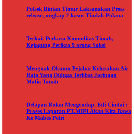
Polsek Bintan Timur Laksanakan Press
release, ungkap 2 kasus Tindak Pidana
Terkait Perkara Komoditas Timah,
Kejagung Periksa 9 orang Saksi
Menguak Oknum Pejabat Kelurahan Air
Raja Yang Diduga Terlibat Jaringan
Mafia Tanah
Delapan Bulan Mengendap, Edi Cindai :
Proses Laporan PT.MIPI Akan Kita Bawa
Ke Mabes Polri