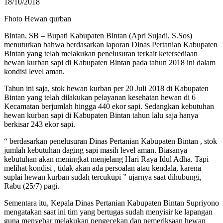
18/10/2018
Fhoto Hewan qurban
Bintan, SB – Bupati Kabupaten Bintan (Apri Sujadi, S.Sos)
menuturkan bahwa berdasarkan laporan Dinas Pertanian Kabupaten
Bintan yang telah melakukan penelusuran terkait ketersediaan
hewan kurban sapi di Kabupaten Bintan pada tahun 2018 ini dalam
kondisi level aman.
Tahun ini saja, stok hewan kurban per 20 Juli 2018 di Kabupaten
Bintan yang telah dilakukan pelayanan kesehatan hewan di 6
Kecamatan berjumlah hingga 440 ekor sapi. Sedangkan kebutuhan
hewan kurban sapi di Kabupaten Bintan tahun lalu saja hanya
berkisar 243 ekor sapi.
“ berdasarkan penelusuran Dinas Pertanian Kabupaten Bintan , stok
jumlah kebutuhan daging sapi masih level aman. Biasanya
kebutuhan akan meningkat menjelang Hari Raya Idul Adha. Tapi
melihat kondisi , tidak akan ada persoalan atau kendala, karena
suplai hewan kurban sudah tercukupi ” ujarnya saat dihubungi,
Rabu (25/7) pagi.
Sementara itu, Kepala Dinas Pertanian Kabupaten Bintan Supriyono
mengatakan saat ini tim yang bertugas sudah menyisir ke lapangan
guna menyebar melakukan pengecekan dan pemeriksaan hewan