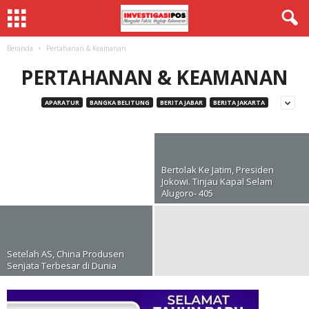
Beranda
Pertahanan & Keamanan
PERTAHANAN & KEAMANAN
Oknum TNI Penjual Senjata dan Amunisi ke
KKSB Papua, Divonis Penjara Seumur Hidup
APARATUR
BANGKA BELITUNG
BERITA JABAR
BERITA JAKARTA
Rezim Kim Jong Un Bersiap
Redaksi Investigasipos
-
13/03/2020
Konfrontasi dengan Amerika
Bertolak Ke Jatim, Presiden
Jokowi. Tinjau Kapal Selam
Alugoro- 405
Setelah AS, China Produsen
Senjata Terbesar di Dunia