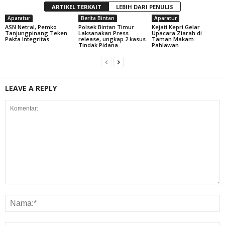
ARTIKEL TERKAIT
LEBIH DARI PENULIS
Aparatur
Berita Bintan
Aparatur
ASN Netral, Pemko
Polsek Bintan Timur
Kejati Kepri Gelar
Tanjungpinang Teken
Laksanakan Press
Upacara Ziarah di
Pakta Integritas
release, ungkap 2 kasus
Taman Makam
Tindak Pidana
Pahlawan
LEAVE A REPLY