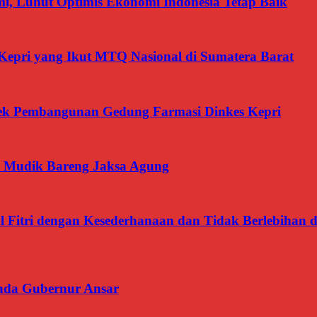
, Luhut Optimis Ekonomi Indonesia Tetap Baik
Kepri yang Ikut MTQ Nasional di Sumatera Barat
oyek Pembangunan Gedung Farmasi Dinkes Kepri
 Mudik Bareng Jaksa Agung
l Fitri dengan Kesederhanaan dan Tidak Berlebiha
ada Gubernur Ansar