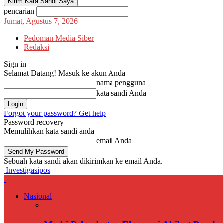
pencarian
Jumat, Agustus 7, 2026
Pedoman Media Siber
Redaksi
Sign in
Selamat Datang! Masuk ke akun Anda
nama pengguna
kata sandi Anda
Forgot your password? Get help
Password recovery
Memulihkan kata sandi anda
email Anda
Sebuah kata sandi akan dikirimkan ke email Anda.
Investigasipos
Nasional