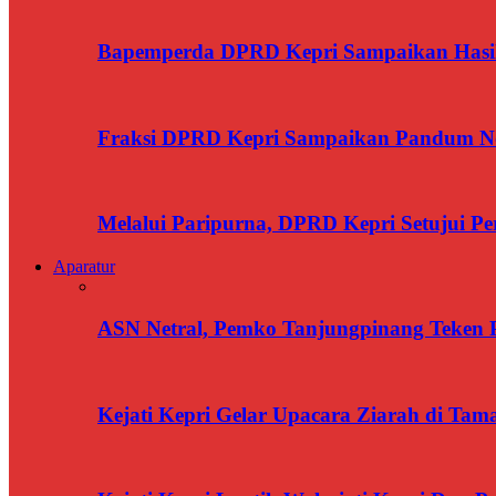
Bapemperda DPRD Kepri Sampaikan Has
Fraksi DPRD Kepri Sampaikan Pandum N
Melalui Paripurna, DPRD Kepri Setujui 
Aparatur
ASN Netral, Pemko Tanjungpinang Teken Pa
Kejati Kepri Gelar Upacara Ziarah di T