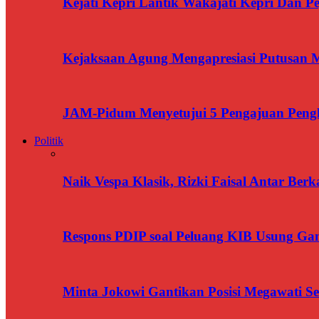
Kejati Kepri Lantik Wakajati Kepri Dan Pe
Kejaksaan Agung Mengapresiasi Putusan
JAM-Pidum Menyetujui 5 Pengajuan Penghe
Politik
Naik Vespa Klasik, Rizki Faisal Antar Ber
Respons PDIP soal Peluang KIB Usung Gan
Minta Jokowi Gantikan Posisi Megawati 