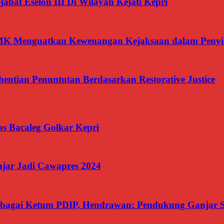
jabat Eselon III Di Wilayah Kejati Kepri
 MK Menguatkan Kewenangan Kejaksaan dalam Penyi
ntian Penuntutan Berdasarkan Restorative Justice
kas Bacaleg Golkar Kepri
jar Jadi Cawapres 2024
Sebagai Ketum PDIP, Hendrawan: Pendukung Ganjar