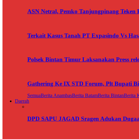
ASN Netral, Pemko Tanjungpinang Teken Pa
Terkait Kasus Tanah PT Expasindo Vs Ha
Polsek Bintan Timur Laksanakan Press rel
Gathering Ke IX STD Forum, Plt Bupati B
Semua
Berita Anambas
Berita Batam
Berita Bintan
Berita 
Daerah
DPD SAPU JAGAD Sragen Adukan Dugaan 