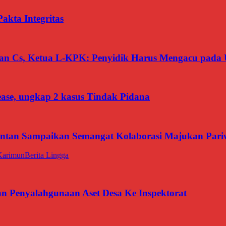
kta Integritas
san Cs, Ketua L-KPK: Penyidik Harus Mengacu pada 
ease, ungkap 2 kasus Tindak Pidana
intan Sampaikan Semangat Kolaborasi Majukan Pari
Karimun
Berita Lingga
Penyalahgunaan Aset Desa Ke Inspektorat