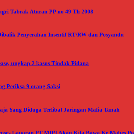
gri Tabrak Aturan PP no 49 Th 2008
Dibalik Penyerahan Insentif RT/RW dan Posyandu
ease, ungkap 2 kasus Tindak Pidana
g Periksa 9 orang Saksi
ja Yang Diduga Terlibat Jaringan Mafia Tanah
roses Laporan PT.MIPI Akan Kita Bawa Ke Mabes Pol