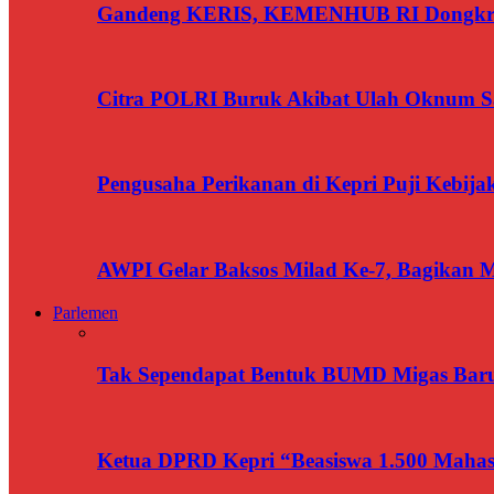
Gandeng KERIS, KEMENHUB RI Dongkrak
Citra POLRI Buruk Akibat Ulah Oknum Sa
Pengusaha Perikanan di Kepri Puji Kebij
AWPI Gelar Baksos Milad Ke-7, Bagikan M
Parlemen
Tak Sependapat Bentuk BUMD Migas Baru
Ketua DPRD Kepri “Beasiswa 1.500 Mahasi