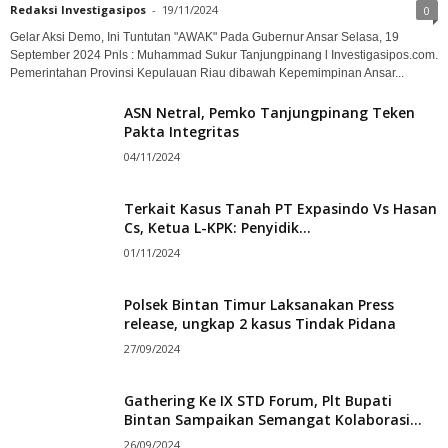
Redaksi Investigasipos
-
19/11/2024
0
Gelar Aksi Demo, Ini Tuntutan "AWAK" Pada Gubernur Ansar Selasa, 19
September 2024 Pnls : Muhammad Sukur Tanjungpinang l Investigasipos.com.
Pemerintahan Provinsi Kepulauan Riau dibawah Kepemimpinan Ansar...
ASN Netral, Pemko Tanjungpinang Teken
Pakta Integritas
04/11/2024
Terkait Kasus Tanah PT Expasindo Vs Hasan
Cs, Ketua L-KPK: Penyidik...
01/11/2024
Polsek Bintan Timur Laksanakan Press
release, ungkap 2 kasus Tindak Pidana
27/09/2024
Gathering Ke IX STD Forum, Plt Bupati
Bintan Sampaikan Semangat Kolaborasi...
26/09/2024