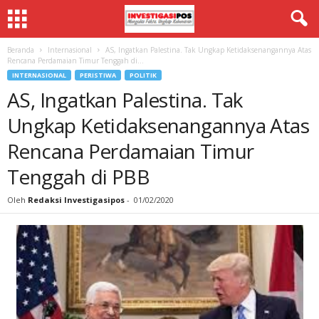
Beranda
Internasional
AS, Ingatkan Palestina. Tak Ungkap Ketidaksenangannya Atas
Rencana Perdamaian Timur Tenggah di...
INTERNASIONAL
PERISTIWA
POLITIK
AS, Ingatkan Palestina. Tak
Ungkap Ketidaksenangannya Atas
Rencana Perdamaian Timur
Tenggah di PBB
Oleh
Redaksi Investigasipos
-
01/02/2020