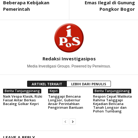
Beberapa Kebijakan
Emas Ilegal di Gunung
Pemerintah
Pongkor Bogor
Redaksi Investigasipos
Media Investigasi Groups. Powered by Perwinsus.
ARTIKEL TERKAIT
LEBIH DARI PENULIS
Berita Tanjungpinang
Kepri
Berita Tanjungpinang
Naik Vespa Klasik, Rizki
Tanggapi Bencana
Respon Cepat Walikota
Faisal Antar Berkas
Longsor, Gubernur
Rahma Tanggapi
Bacaleg Golkar Kepri
Ansar Perintahkan
Kejadian Bencana
Pengiriman Bantuan
Tanah Longsor dan
Pohon Tumbang
LEAVE A REPLY